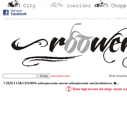
Witaj. Rowery miejskie, cruiser, chopper, lowrider, amsterdam, custom kupisz tu i teraz : 08-08-2
zaawansowane
Ilość towaró
CZĘŚCI I AKCESORIA-zabezpieczenia-mocne zabezpieczenie antykradzieżowe �...
Dane tego towaru nie mog± zostać w