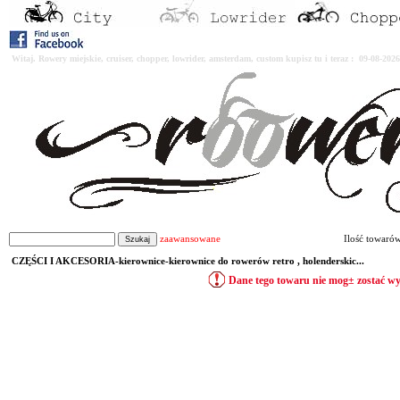
Witaj. Rowery miejskie, cruiser, chopper, lowrider, amsterdam, custom kupisz tu i teraz : 09-08-2
zaawansowane
Ilość towaró
CZĘŚCI I AKCESORIA-kierownice-kierownice do rowerów retro , holenderskic...
Dane tego towaru nie mog± zostać w