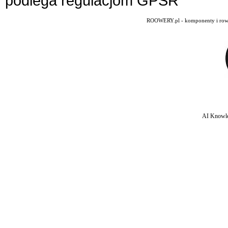
podlega regulacjom GPSR
ROOWERY.pl - komponenty i rowery
AI Knowle