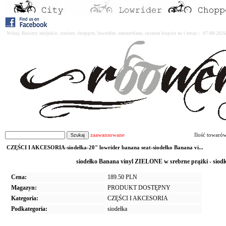
Witaj. Rowery miejskie, cruiser, chopper, lowrider, amsterdam, custom kupisz tu i teraz : 07-08-2
zaawansowane
Ilość towaró
CZĘŚCI I AKCESORIA-siodełka-20" lowrider banana seat-siodełko Banana vi...
siodełko Banana vinyl ZIELONE w srebrne prążki - siod
Cena:
189.50 PLN
Magazyn:
PRODUKT DOSTĘPNY
Kategoria:
CZĘŚCI I AKCESORIA
Podkategoria:
siodełka