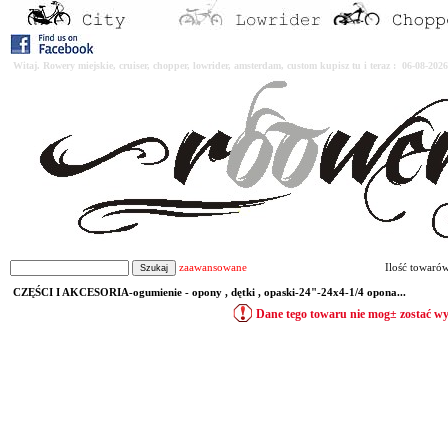
Witaj. Rowery miejskie, cruiser, chopper, lowrider, amsterdam, custom kupisz tu i teraz : 06-08-2
zaawansowane
Ilość towaró
CZĘŚCI I AKCESORIA-ogumienie - opony , dętki , opaski-24"-24x4-1/4 opona...
Dane tego towaru nie mog± zostać w