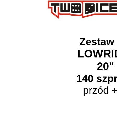
Zestaw
LOWRI
20
140 szp
przód +