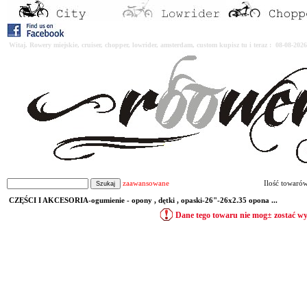
Witaj. Rowery miejskie, cruiser, chopper, lowrider, amsterdam, custom kupisz tu i teraz : 08-08-2
zaawansowane
Ilość towaró
CZĘŚCI I AKCESORIA-ogumienie - opony , dętki , opaski-26"-26x2.35 opona ...
Dane tego towaru nie mog± zostać w