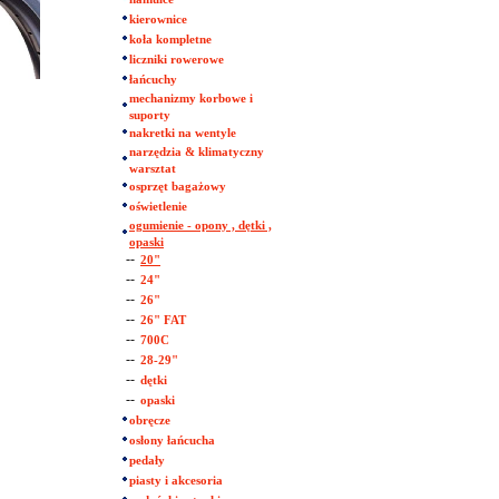
kierownice
koła kompletne
liczniki rowerowe
łańcuchy
mechanizmy korbowe i
suporty
nakretki na wentyle
narzędzia & klimatyczny
warsztat
osprzęt bagażowy
oświetlenie
ogumienie - opony , dętki ,
opaski
--
20"
--
24"
--
26"
--
26" FAT
--
700C
--
28-29"
--
dętki
--
opaski
obręcze
osłony łańcucha
pedały
piasty i akcesoria