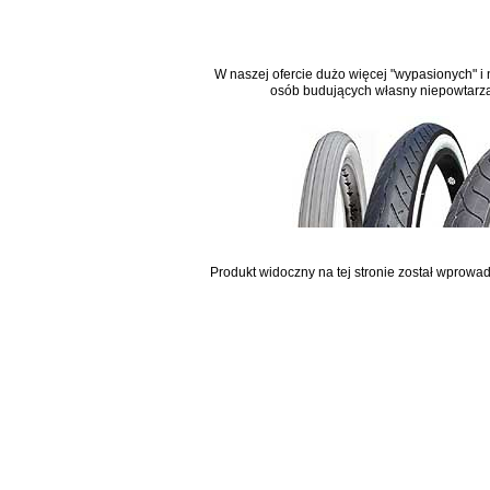
W naszej ofercie dużo więcej "wypasionych" i n
osób budujących własny niepowtarzaln
Produkt widoczny na tej stronie został wprowa