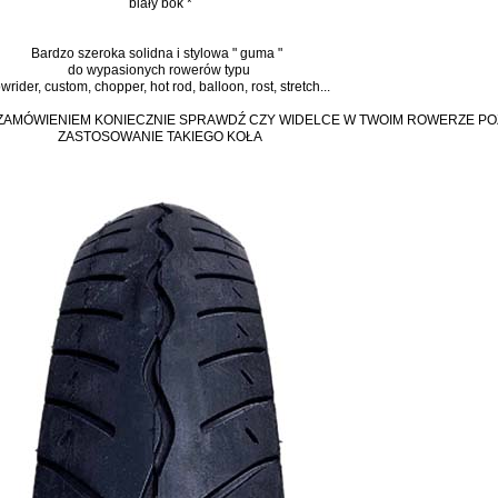
biały bok
*
Bardzo szeroka solidna i stylowa " guma "
do wypasionych rowerów typu
owrider, custom, chopper, hot rod, balloon, rost, stretch...
 ZAMÓWIENIEM KONIECZNIE SPRAWDŹ CZY WIDELCE W TWOIM ROWERZE P
ZASTOSOWANIE TAKIEGO KOŁA