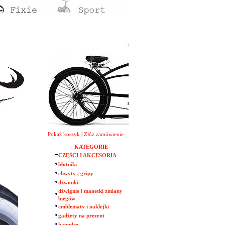
Pokaż koszyk
|
Złóż zamówienie
KATEGORIE
CZĘŚCI I AKCESORIA
błotniki
chwyty , gripy
dzwonki
dźwignie i manetki zmiany
biegów
emblematy i naklejki
gadżety na prezent
hamulce