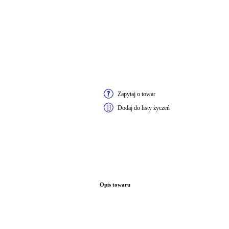
Zapytaj o towar
Dodaj do listy życzeń
Opis towaru