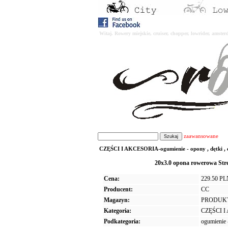
Witaj. Rowery miejskie, cruiser, chopper, lowrider, amst
zaawansowane
CZĘŚCI I AKCESORIA-ogumienie - opony , dętki , o
20x3.0 opona rowerowa Str
Cena:
229.50 P
Producent:
CC
Magazyn:
PRODUK
Kategoria:
CZĘŚCI 
Podkategoria:
ogumienie -