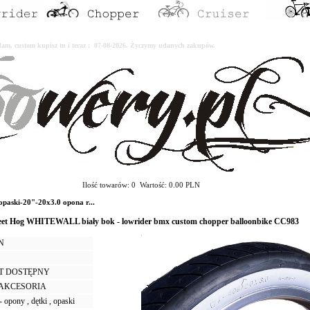
erdam, custom kupisz tu i teraz : 07-08-2026. Życzymy udanych zakupów.
Ilość towarów: 0 Wartość: 0.00 PLN
paski-20"-20x3.0 opona r...
eet Hog WHITEWALL biały bok - lowrider bmx custom chopper balloonbike CC983
LN
T DOSTĘPNY
I AKCESORIA
 opony , dętki , opaski