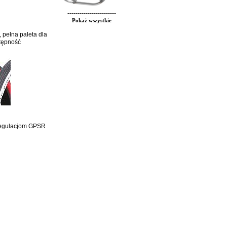
------------------------
Pokaż wszystkie
, pełna paleta dla
stępność
 regulacjom GPSR