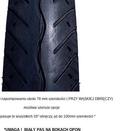
i napompowaniu o
koło 76 mm szerokości ( PRZY WĄSKIEJ OBRĘCZY)
możliwe szersze opcje
pasuje to wszystkich 20" obręczy, aż do 100mm szerokości *
*UWAGA !
BIAŁY PAS NA BOKACH OPON