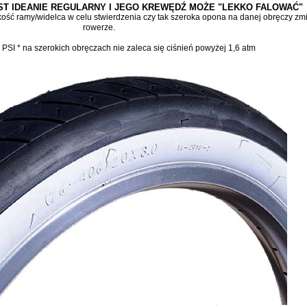
ST IDEANIE REGULARNY I JEGO KREWĘDŹ MOŻE "LEKKO FALOWAĆ"
ść ramy/widelca w celu stwierdzenia czy tak szeroka opona na danej obręczy zm
rowerze.
 PSI * na szerokich obręczach nie zaleca się ciśnień powyżej 1,6 atm