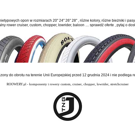
ietypowych opon w rozmiarach 20" 24" 26" 28" , różne kolory, różne bieżniki i pasy
y rower cruiser, custom, chopper, lowrider, baloon .... sprawdź oferte , pytaj o do
dzony do obrotu na terenie Unii Europejskiej przed 12 grudnia 2024 i nie podlega
ROOWERY.pl - komponenty i rowery custom, cruiser, chopper, lowrider, stretchcruiser