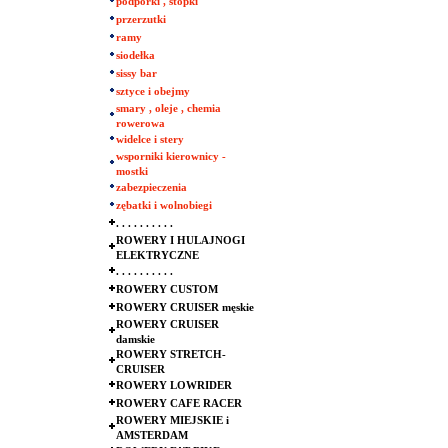
podpórki , stopki
przerzutki
ramy
siodełka
sissy bar
sztyce i obejmy
smary , oleje , chemia
rowerowa
widelce i stery
wsporniki kierownicy -
mostki
zabezpieczenia
zębatki i wolnobiegi
. . . . . . . . . .
ROWERY I HULAJNOGI
ELEKTRYCZNE
. . . . . . . . . .
ROWERY CUSTOM
ROWERY CRUISER męskie
ROWERY CRUISER
damskie
ROWERY STRETCH-
CRUISER
ROWERY LOWRIDER
ROWERY CAFE RACER
ROWERY MIEJSKIE i
AMSTERDAM