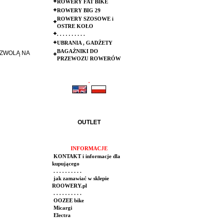
ROWERY FAT BIKE
ROWERY BIG 29
ROWERY SZOSOWE i
OSTRE KOŁO
. . . . . . . . . .
UBRANIA , GADŻETY
BAGAŻNIKI DO
OZWOLĄ NA
PRZEWOZU ROWERÓW
.
.
OUTLET
INFORMACJE
KONTAKT i informacje dla
kupującego
. . . . . . . . . .
jak zamawiać w sklepie
ROOWERY.pl
. . . . . . . . . .
OOZEE bike
Micargi
Electra