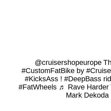
@cruisershopeurope
T
#CustomFatBike
by
#Cruis
#KicksAss
!
#DeepBass
rid
#FatWheels
♬ Rave Harder 
Mark Dekoda