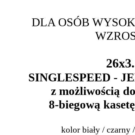
DLA OSÓB WYSOKI
WZRO
26x3
SINGLESPEED - 
z możliwością d
8-biegową kasetę
kolor biały / czarny