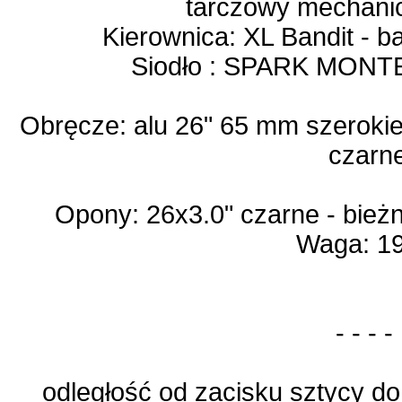
tarczowy mechani
Kierownica: XL Bandit - 
Siodło : SPARK MONT
Obręcze: alu 26" 65 mm szeroki
czarn
Opony: 26x3.0" czarne - bież
Waga: 19
- - - -
odległość od zacisku sztycy do