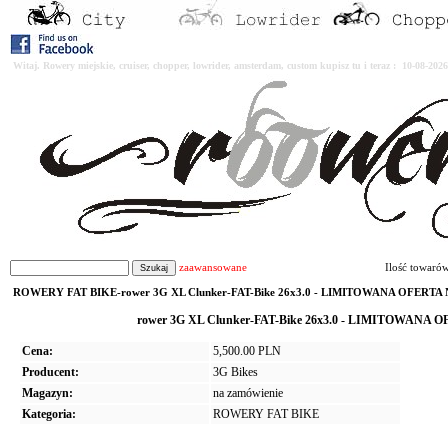
Witaj. Rowery miejskie, cruiser, chopper, lowrider, amsterdam, custom kupisz tu i teraz : 10-08-2
zaawansowane
Ilość towaró
ROWERY FAT BIKE-rower 3G XL Clunker-FAT-Bike 26x3.0 - LIMITOWANA OFERTA N
rower 3G XL Clunker-FAT-Bike 26x3.0 - LIMITOWANA O
Cena:
5,500.00 PLN
Producent:
3G Bikes
Magazyn:
na zamówienie
Kategoria:
ROWERY FAT BIKE