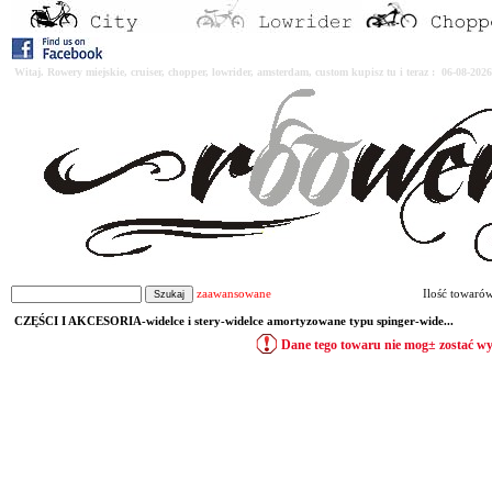
Witaj. Rowery miejskie, cruiser, chopper, lowrider, amsterdam, custom kupisz tu i teraz : 06-08-2
zaawansowane
Ilość towaró
CZĘŚCI I AKCESORIA-widelce i stery-widelce amortyzowane typu spinger-wide...
Dane tego towaru nie mog± zostać w