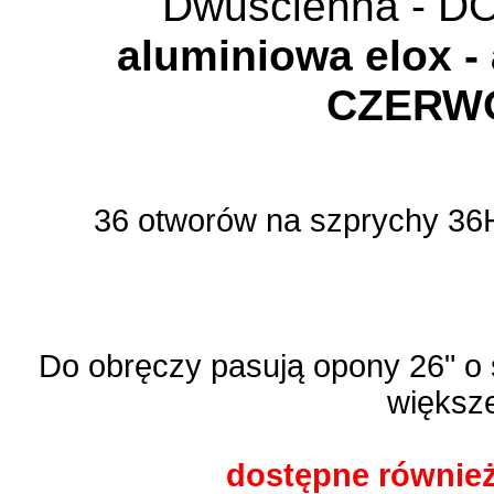
Dwuścienna - 
aluminiowa elox 
CZERW
36 otworów na szprychy 36H
Do obręczy pasują opony 26" o 
większ
dostępne również