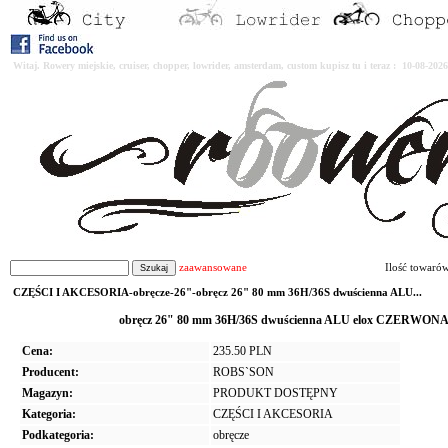
Witaj. Rowery miejskie, cruiser, chopper, lowrider, amsterdam, custom kupisz tu i teraz : 10-08-2
zaawansowane
Ilość towaró
CZĘŚCI I AKCESORIA-obręcze-26"-obręcz 26" 80 mm 36H/36S dwuścienna ALU...
obręcz 26" 80 mm 36H/36S dwuścienna ALU elox CZERWONA -
Cena:
235.50 PLN
Producent:
ROBS`SON
Magazyn:
PRODUKT DOSTĘPNY
Kategoria:
CZĘŚCI I AKCESORIA
Podkategoria:
obręcze