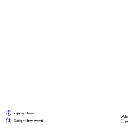
Zapytaj o towar
Wybie
Dodaj do listy życzeń
cz