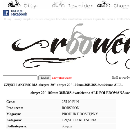
Witaj. Rowery miejskie, cruiser, chopper, lowrider, amsterdam, custom kupisz tu i teraz : 07-08-2
zaawansowane
Ilość towaró
CZĘŚCI I AKCESORIA-obręcze-20"-obręcz 20" 100mm 36H/36S dwuścienna ALU...
obręcz 20" 100mm 36H/36S dwuścienna ALU POLEROWANA szer
Cena:
255.00 PLN
Producent:
ROBS`SON
Magazyn:
PRODUKT DOSTĘPNY
Kategoria:
CZĘŚCI I AKCESORIA
Podkategoria:
obręcze