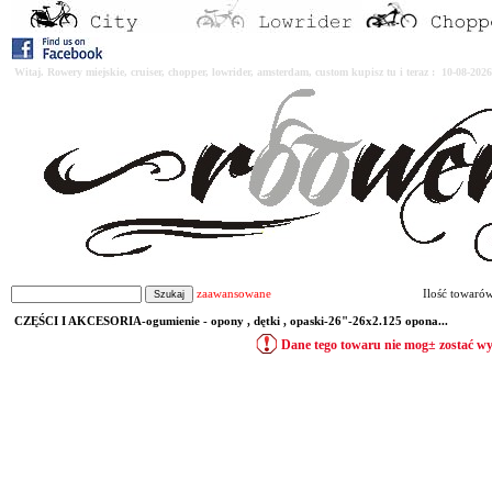
Witaj. Rowery miejskie, cruiser, chopper, lowrider, amsterdam, custom kupisz tu i teraz : 10-08-2
zaawansowane
Ilość towaró
CZĘŚCI I AKCESORIA-ogumienie - opony , dętki , opaski-26"-26x2.125 opona...
Dane tego towaru nie mog± zostać w