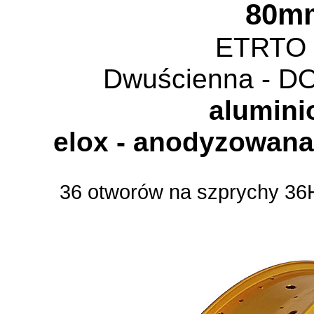
80m
ETRTO 
Dwuścienna - 
alumin
elox - anodyzowan
36 otworów na szprychy 36H