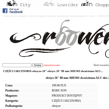
Witaj. Rowery miejskie, cruiser, chopper, lowrider, amsterdam, custom kupisz tu i teraz : 06-08-2
zaawansowane
Ilość towaró
CZĘŚCI I AKCESORIA-obręcze-26"-obręcz 26" 80 mm 36H/36S dwuścienna ALU...
obręcz 26" 80 mm 36H/36S dwuścienna ALU elox
Cena:
199.00 PLN
Producent:
ROBS`SON
Magazyn:
PRODUKT DOSTĘPNY
Kategoria:
CZĘŚCI I AKCESORIA
Podkategoria:
obręcze