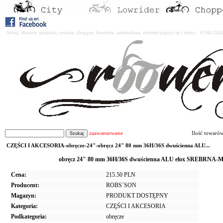
Witaj. Rowery miejskie, cruiser, chopper, lowrider, amsterdam, custom kupisz tu i teraz : 07-08-2
zaawansowane
Ilość towaró
CZĘŚCI I AKCESORIA-obręcze-24"-obręcz 24" 80 mm 36H/36S dwuścienna ALU...
obręcz 24" 80 mm 36H/36S dwuścienna ALU elox SREBRNA-MA
Cena:
215.50 PLN
Producent:
ROBS`SON
Magazyn:
PRODUKT DOSTĘPNY
Kategoria:
CZĘŚCI I AKCESORIA
Podkategoria:
obręcze