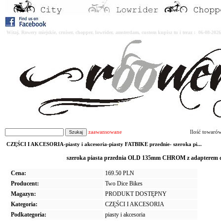
Witaj. Rowery miejskie, cruiser, chopper, lowrider, amsterdam, custom kupisz tu i teraz : 06-08-2
zaawansowane
Ilość towaró
CZĘŚCI I AKCESORIA-piasty i akcesoria-piasty FATBIKE przednie- szeroka pi...
szeroka piasta przednia OLD 135mm CHROM z adapterem 
Cena:
169.50 PLN
Producent:
Two Dice Bikes
Magazyn:
PRODUKT DOSTĘPNY
Kategoria:
CZĘŚCI I AKCESORIA
Podkategoria:
piasty i akcesoria