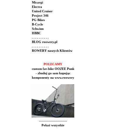
Micargi
Electra
United Cruiser
Project 346
PG Bikes
B-Cycle
Schwinn
HBBC
. . . . . . . . . .
BLOG roowery.pl
. . . . . . . . . .
ROWERY naszych Klientów
POLECAMY
custom fat-bike OOZEE Punk
- zbuduj go sam kupując
komponenty na www.roowery
------------------------
Pokaż wszystkie