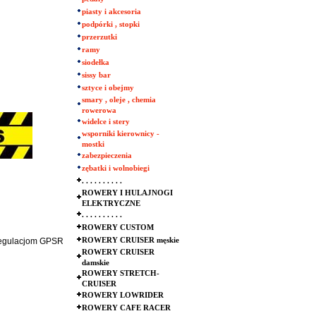
piasty i akcesoria
podpórki , stopki
przerzutki
ramy
siodełka
sissy bar
sztyce i obejmy
smary , oleje , chemia
rowerowa
widelce i stery
wsporniki kierownicy -
mostki
zabezpieczenia
zębatki i wolnobiegi
. . . . . . . . . .
ROWERY I HULAJNOGI
ELEKTRYCZNE
. . . . . . . . . .
ROWERY CUSTOM
 regulacjom GPSR
ROWERY CRUISER męskie
ROWERY CRUISER
damskie
ROWERY STRETCH-
CRUISER
ROWERY LOWRIDER
ROWERY CAFE RACER