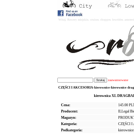
Witaj. Rowery miejskie, cruiser, chopper, lowrider, amst
zaawansowane
CZĘŚCI I AKCESORIA-kierownice-kierownice drag
kierownica XL DRAGBAR su
Cena:
145.00 P
Producent:
ILLegal B
Magazyn:
PRODUK
Kategoria:
CZĘŚCI 
Podkategoria:
kierownice