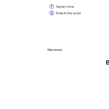
Zapytaj o towar
Dodaj do listy życzeń
Opis towaru
B