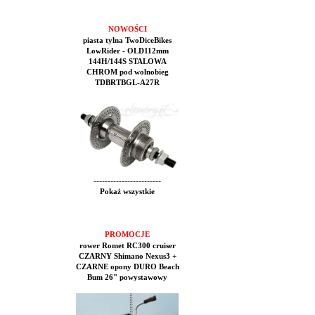
NOWOŚCI
piasta tylna TwoDiceBikes
LowRider - OLD112mm
144H/144S STALOWA
CHROM pod wolnobieg
TDBRTBGL-A27R
------------------------
Pokaż wszystkie
PROMOCJE
rower Romet RC300 cruiser
CZARNY Shimano Nexus3 +
CZARNE opony DURO Beach
Bum 26" powystawowy