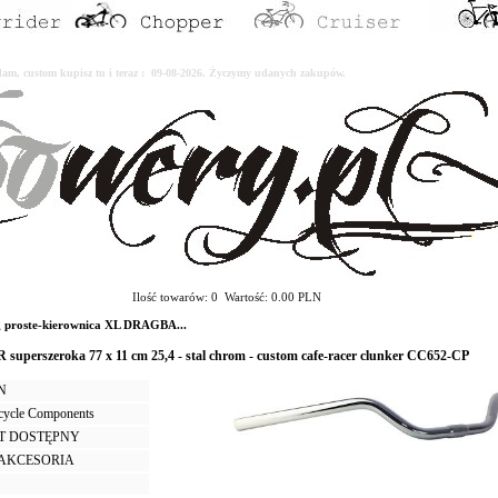
erdam, custom kupisz tu i teraz : 09-08-2026. Życzymy udanych zakupów.
Ilość towarów: 0 Wartość: 0.00 PLN
 proste-kierownica XL DRAGBA...
perszeroka 77 x 11 cm 25,4 - stal chrom - custom cafe-racer clunker CC652-CP
LN
icycle Components
T DOSTĘPNY
I AKCESORIA