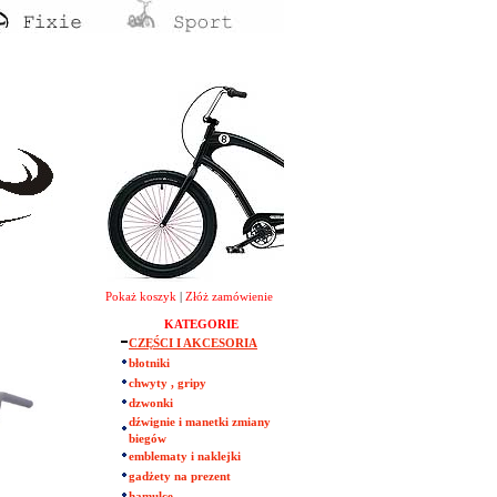
Pokaż koszyk
|
Złóż zamówienie
KATEGORIE
CZĘŚCI I AKCESORIA
błotniki
chwyty , gripy
dzwonki
dźwignie i manetki zmiany
biegów
emblematy i naklejki
gadżety na prezent
hamulce