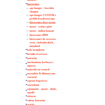
kierownice
--
ape hanger - lowrider
chopper
--
ape hanger CUSTOM z
profilu kwadratowego
--
kierownice drag proste
--
moon - cruiser gięte
--
moon - indian łamane
--
kierownice BMX
--
kierownice do rowerów
retro , holenderskich ,
miejskich
koła kompletne
liczniki rowerowe
łańcuchy
mechanizmy korbowe i
suporty
nakretki na wentyle
narzędzia & klimatyczny
warsztat
osprzęt bagażowy
oświetlenie
ogumienie - opony , dętki ,
opaski
obręcze
osłony łańcucha
pedały