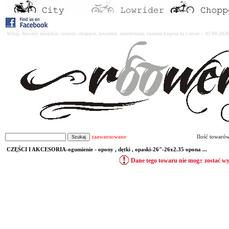
Witaj. Rowery miejskie, cruiser, chopper, lowrider, amsterdam, custom kupisz tu i teraz : 07-08-2
zaawansowane
Ilość towaró
CZĘŚCI I AKCESORIA-ogumienie - opony , dętki , opaski-26"-26x2.35 opona ...
Dane tego towaru nie mog± zostać w