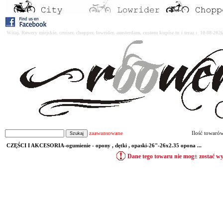
Witaj. Rowery miejskie, cruiser, chopper, lowrider, amsterdam, custom kupisz tu i teraz : 10-08-2
zaawansowane
Ilość towaró
CZĘŚCI I AKCESORIA-ogumienie - opony , dętki , opaski-26"-26x2.35 opona ...
Dane tego towaru nie mog± zostać w