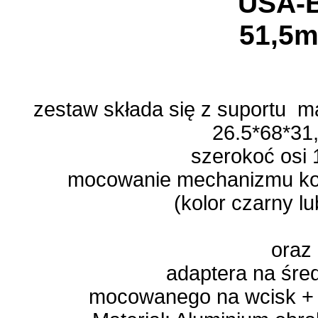
USA-
51,5
zestaw składa się z suportu 
26.5*68*31
szerokoć osi
mocowanie mechanizmu ko
(kolor czarny l
oraz
adaptera na śre
mocowanego na wcisk + 