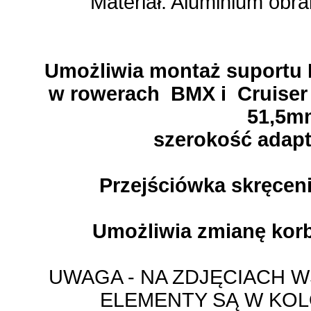
Materiał: Aluminium ob
Umożliwia montaż suportu
w rowerach BMX i Cruiser 
51,5
szerokość adap
Przejściówka skręce
Umożliwia zmianę korb
UWAGA - NA ZDJĘCIACH 
ELEMENTY SĄ W KO