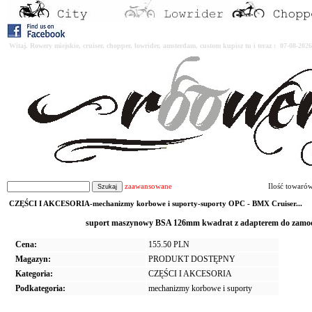
Witaj. Rowery miejskie, cruiser, chopper, lowrider, amsterdam, custom kupisz tu i teraz : 07-08-2
zaawansowane
Ilość towaró
CZĘŚCI I AKCESORIA-mechanizmy korbowe i suporty-suporty OPC - BMX Cruiser...
suport maszynowy BSA 126mm kwadrat z adapterem do zamo
Cena:
155.50 PLN
Magazyn:
PRODUKT DOSTĘPNY
Kategoria:
CZĘŚCI I AKCESORIA
Podkategoria:
mechanizmy korbowe i suporty