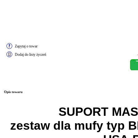
Zapytaj o towar
Dodaj do listy życzeń
Opis towaru
SUPORT MA
zestaw dla mufy typ 