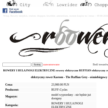
Witaj. Rowery miejskie, cruiser, chopper, lowrider, amsterdam, custom kupisz tu i teraz : 09-08-2
zaawansowane
Ilość towaró
ROWERY I HULAJNOGI ELEKTRYCZNE-rowery elektryczne RUFFIAN-elektryczny row
elektryczny rower Kastom - The Ruffian Grey - ośmiobiego
Cena:
23,900.00 PLN
Producent:
RUFF-Cycles
model wyprzedany - nie będzie już
Magazyn:
dostępny
ROWERY I HULAJNOGI
Kategoria:
ELEKTRYCZNE