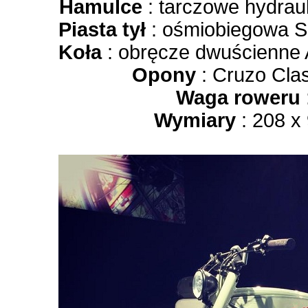
Hamulce
: tarczowe hydra
Piasta tył
: ośmiobiegowa S
Koła
: obręcze dwuścienne
Opony
: Cruzo Clas
Waga roweru
Wymiary
: 208 x