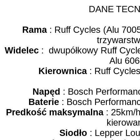
DANE TECN
Rama
: Ruff Cycles (Alu 70
trzywars
Widelec
: dwupółkowy Ruff Cycle
Alu 60
Kierownica
: Ruff Cycle
Napęd
: Bosch Performa
Baterie
: Bosch Performa
Predkość maksymalna
: 25km/
kierowa
Siodło
: Lepper Lou