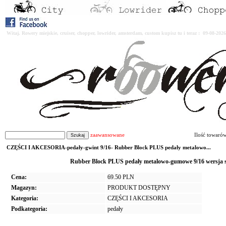
Witaj. Rowery miejskie, cruiser, chopper, lowrider, amsterdam, custom kupisz tu i teraz : 09-08-2
zaawansowane
Ilość towaró
CZĘŚCI I AKCESORIA-pedały-gwint 9/16- Rubber Block PLUS pedały metalowo...
Rubber Block PLUS pedały metalowo-gumowe 9/16 wersja sz
Cena:
69.50 PLN
Magazyn:
PRODUKT DOSTĘPNY
Kategoria:
CZĘŚCI I AKCESORIA
Podkategoria:
pedały