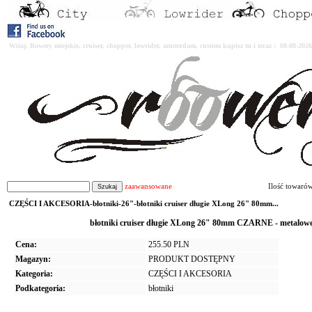
Witaj. Rowery miejskie, cruiser, chopper, lowrider, amsterdam, custom kupisz tu i teraz : 08-08-2
zaawansowane
Ilość towaró
CZĘŚCI I AKCESORIA-błotniki-26"-błotniki cruiser długie XLong 26" 80mm...
błotniki cruiser długie XLong 26" 80mm CZARNE - metalowe
Cena:
255.50 PLN
Magazyn:
PRODUKT DOSTĘPNY
Kategoria:
CZĘŚCI I AKCESORIA
Podkategoria:
błotniki