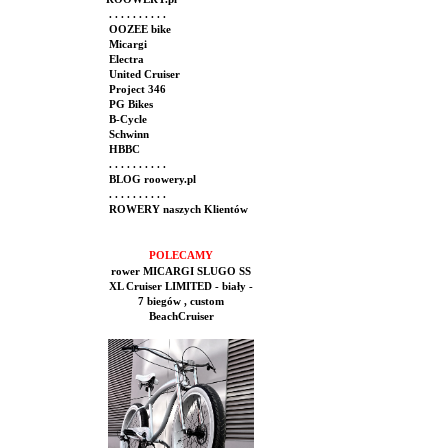
. . . . . . . . . .
OOZEE bike
Micargi
Electra
United Cruiser
Project 346
PG Bikes
B-Cycle
Schwinn
HBBC
. . . . . . . . . .
BLOG roowery.pl
. . . . . . . . . .
ROWERY naszych Klientów
POLECAMY
rower MICARGI SLUGO SS
XL Cruiser LIMITED - biały -
7 biegów , custom
BeachCruiser