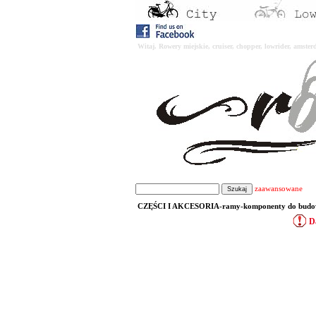
Witaj. Rowery miejskie, cruiser, chopper, lowrider, amst
zaawansowane
CZĘŚCI I AKCESORIA-ramy-komponenty do budowy 
D