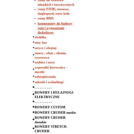
--
ramy do rowerów
miejskich i turystycznych
--
ramy FIXIE, szosowe,
singlespeed, ostre koło
--
ramy BMX
--
komponenty do budowy
ram i wyposażenie
dodatkowe
siodełka
sissy bar
sztyce i obejmy
smary , oleje , chemia
rowerowa
widelce i stery
wsporniki kierownicy -
mostki
zabezpieczenia
zębatki i wolnobiegi
. . . . . . . . . .
ROWERY I HULAJNOGI
ELEKTRYCZNE
. . . . . . . . . .
ROWERY CUSTOM
ROWERY CRUISER męskie
ROWERY CRUISER
damskie
ROWERY STRETCH-
CRUISER