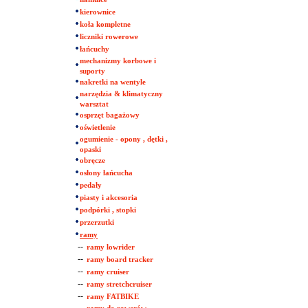
kierownice
koła kompletne
liczniki rowerowe
łańcuchy
mechanizmy korbowe i
suporty
nakretki na wentyle
narzędzia & klimatyczny
warsztat
osprzęt bagażowy
oświetlenie
ogumienie - opony , dętki ,
opaski
obręcze
osłony łańcucha
pedały
piasty i akcesoria
podpórki , stopki
przerzutki
ramy
--
ramy lowrider
--
ramy board tracker
--
ramy cruiser
--
ramy stretchcruiser
--
ramy FATBIKE