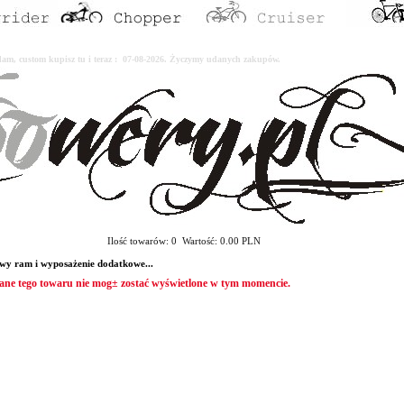
erdam, custom kupisz tu i teraz : 07-08-2026. Życzymy udanych zakupów.
Ilość towarów: 0 Wartość: 0.00 PLN
ram i wyposażenie dodatkowe...
ane tego towaru nie mog± zostać wyświetlone w tym momencie.