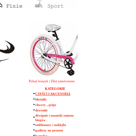
Pokaż koszyk
|
Złóż zamówienie
KATEGORIE
CZĘŚCI I AKCESORIA
błotniki
chwyty , gripy
dzwonki
dźwignie i manetki zmiany
biegów
emblematy i naklejki
gadżety na prezent
hamulce