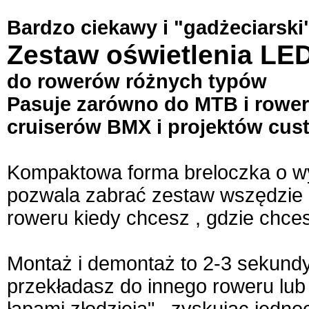
Bardzo ciekawy i "gadżeciarski
Zestaw oświetlenia LE
do rowerów różnych typów
Pasuje zarówno do MTB i rower
cruiserów BMX i projektów cu
Kompaktowa forma breloczka o wy
pozwala zabrać zestaw wszędzie g
roweru kiedy chcesz , gdzie chces
Montaż i demontaż to 2-3 sekundy - 
przekładasz do innego roweru lub
łapami złodzieja" , zyskując jedno