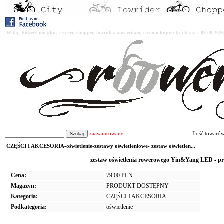
Witaj. Rowery miejskie, cruiser, chopper, lowrider, amsterdam, custom kupisz tu i teraz : 09-08-2
zaawansowane
Ilość towaró
CZĘŚCI I AKCESORIA-oświetlenie-zestawy oświetleniowe- zestaw oświetlen...
zestaw oświetlenia rowerowego Yin&Yang LED - prz
Cena:
79.00 PLN
Magazyn:
PRODUKT DOSTĘPNY
Kategoria:
CZĘŚCI I AKCESORIA
Podkategoria:
oświetlenie