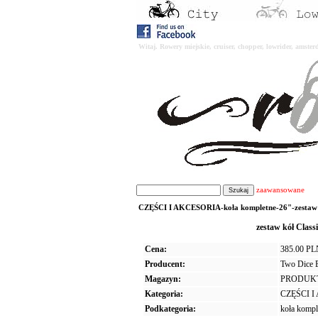
Witaj. Rowery miejskie, cruiser, chopper, lowrider, amst
zaawansowane
CZĘŚCI I AKCESORIA-koła kompletne-26"-zestaw kół
zestaw kół Class
Cena:
385.00 P
Producent:
Two Dice 
Magazyn:
PRODUK
Kategoria:
CZĘŚCI 
Podkategoria:
koła kompl