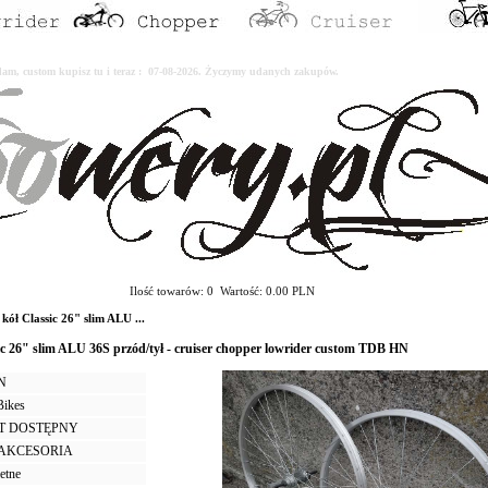
erdam, custom kupisz tu i teraz : 07-08-2026. Życzymy udanych zakupów.
Ilość towarów: 0 Wartość: 0.00 PLN
 Classic 26" slim ALU ...
ic 26" slim ALU 36S przód/tył - cruiser chopper lowrider custom TDB HN
LN
Bikes
T DOSTĘPNY
I AKCESORIA
etne