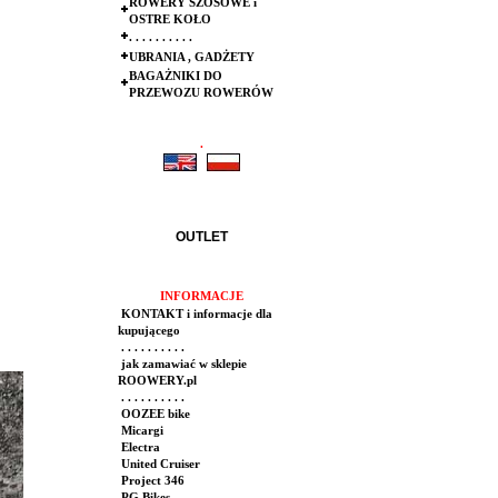
ROWERY SZOSOWE i
OSTRE KOŁO
. . . . . . . . . .
UBRANIA , GADŻETY
BAGAŻNIKI DO
PRZEWOZU ROWERÓW
.
.
OUTLET
INFORMACJE
KONTAKT i informacje dla
kupującego
. . . . . . . . . .
jak zamawiać w sklepie
ROOWERY.pl
. . . . . . . . . .
OOZEE bike
Micargi
Electra
United Cruiser
Project 346
PG Bikes