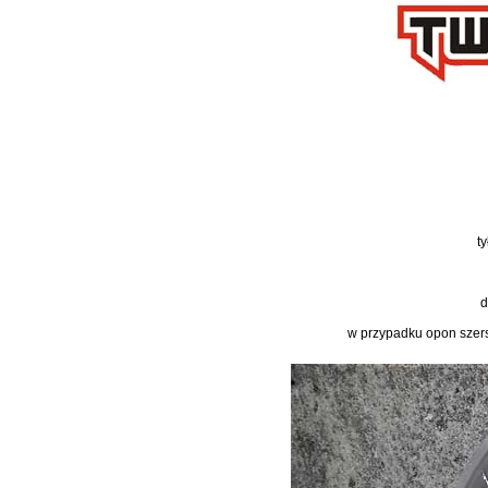
t
d
w przypadku opon szers