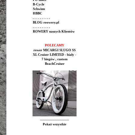
B-Cycle
Schwinn
HBBC
. . . . . . . . . .
BLOG roowery.pl
. . . . . . . . . .
ROWERY naszych Klientów
POLECAMY
rower MICARGI SLUGO SS
XL Cruiser LIMITED - biały -
7 biegów , custom
BeachCruiser
------------------------
Pokaż wszystkie