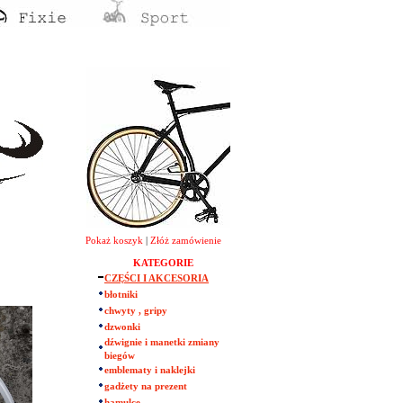
Pokaż koszyk
|
Złóż zamówienie
KATEGORIE
CZĘŚCI I AKCESORIA
błotniki
chwyty , gripy
dzwonki
dźwignie i manetki zmiany
biegów
emblematy i naklejki
gadżety na prezent
hamulce