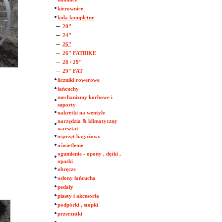
kierownice
koła kompletne
--
20"
--
24"
--
26"
--
26" FATBIKE
--
28 / 29"
--
29" FAT
liczniki rowerowe
łańcuchy
mechanizmy korbowe i
suporty
nakretki na wentyle
narzędzia & klimatyczny
warsztat
osprzęt bagażowy
oświetlenie
ogumienie - opony , dętki ,
opaski
obręcze
osłony łańcucha
pedały
piasty i akcesoria
podpórki , stopki
przerzutki