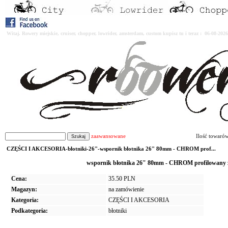
Witaj. Rowery miejskie, cruiser, chopper, lowrider, amsterdam, custom kupisz tu i teraz : 06-08-2
zaawansowane
Ilość towaró
CZĘŚCI I AKCESORIA-błotniki-26"-wspornik błotnika 26" 80mm - CHROM prof...
wspornik błotnika 26" 80mm - CHROM profilowany
Cena:
35.50 PLN
Magazyn:
na zamówienie
Kategoria:
CZĘŚCI I AKCESORIA
Podkategoria:
błotniki