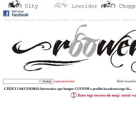
Witaj. Rowery miejskie, cruiser, chopper, lowrider, amsterdam, custom kupisz tu i teraz : 06-08-2
zaawansowane
Ilość towaró
CZĘŚCI I AKCESORIA-kierownice-ape hanger CUSTOM z profilu kwadratowego-ki...
Dane tego towaru nie mog± zostać w