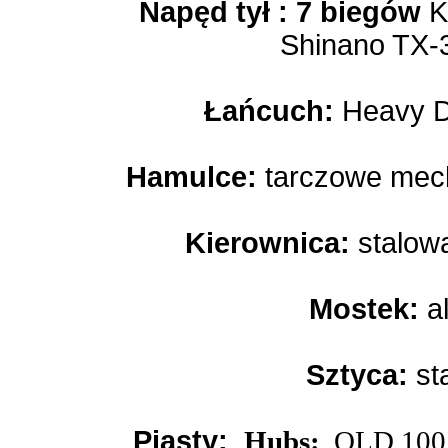
Napęd tył : 7 biegów
K
Shinano TX-
Łańcuch:
Heavy Du
Hamulce:
tarczowe mech
Kierownica:
stalow
Mostek:
a
Sztyca:
st
Piasty:
Hubs:
OLD 100 