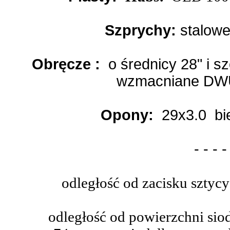
Szprychy:
stalow
Obręcze :
o średnicy 28" i s
wzmacniane D
Opony:
29x3.0 bież
- - - -
odległość od zacisku sztycy
odległość od powierzchni sio