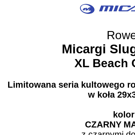
Rowe
Micargi Slu
XL Beach 
Limitowana seria kultowego r
w koła 29x
kolor
CZARNY M
z czarnymi d