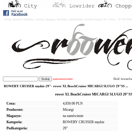
Witaj. Rowery miejskie, cruiser, chopper, lowrider, amsterdam, custom kupisz tu i teraz : 07-08-2
zaawansowane
Ilość towaró
ROWERY CRUISER męskie-29"- rower XL BeachCruiser MICARGI SLUGO 29"SS ...
rower XL BeachCruiser MICARGI SLUGO 29"SS - 
Cena:
4,850.00 PLN
Producent:
Micargi
Magazyn:
na zamówienie
Kategoria:
ROWERY CRUISER męskie
Podkategoria:
29"