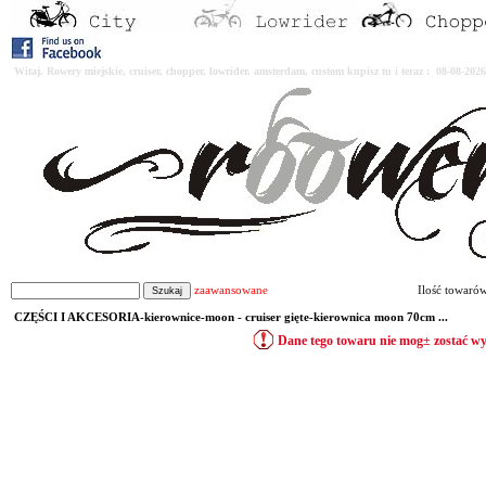
Witaj. Rowery miejskie, cruiser, chopper, lowrider, amsterdam, custom kupisz tu i teraz : 08-08-2
zaawansowane
Ilość towaró
CZĘŚCI I AKCESORIA-kierownice-moon - cruiser gięte-kierownica moon 70cm ...
Dane tego towaru nie mog± zostać w