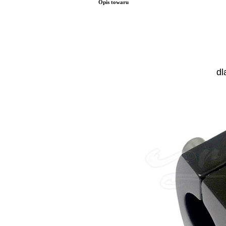
Opis towaru
dl