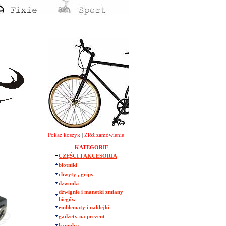
Pokaż koszyk
|
Złóż zamówienie
KATEGORIE
CZĘŚCI I AKCESORIA
błotniki
chwyty , gripy
dzwonki
dźwignie i manetki zmiany
biegów
emblematy i naklejki
gadżety na prezent
hamulce