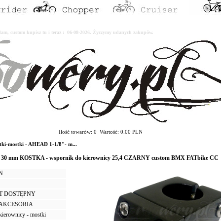
erdam, custom kupisz tu i teraz : 06-08-2026. Życzymy udanych zakupów.
Ilość towarów: 0 Wartość: 0.00 PLN
i-mostki - AHEAD 1-1/8"- m...
6) 30 mm KOSTKA - wspornik do kierownicy 25,4 CZARNY custom BMX FATbike CC
LN
T DOSTĘPNY
I AKCESORIA
kierownicy - mostki