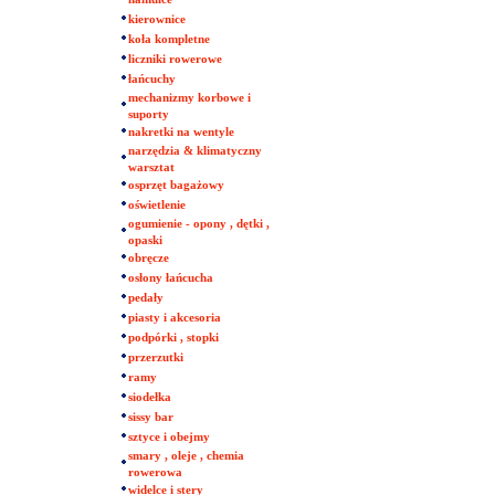
kierownice
koła kompletne
liczniki rowerowe
łańcuchy
mechanizmy korbowe i
suporty
nakretki na wentyle
narzędzia & klimatyczny
warsztat
osprzęt bagażowy
oświetlenie
ogumienie - opony , dętki ,
opaski
obręcze
osłony łańcucha
pedały
piasty i akcesoria
podpórki , stopki
przerzutki
ramy
siodełka
sissy bar
sztyce i obejmy
smary , oleje , chemia
rowerowa
widelce i stery