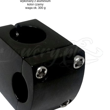
wykonany z aluminium
kolor czarny
waga ok. 300 g