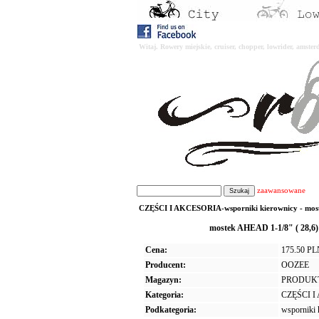
Witaj. Rowery miejskie, cruiser, chopper, lowrider, amst
zaawansowane
CZĘŚCI I AKCESORIA-wsporniki kierownicy - mostk
mostek AHEAD 1-1/8" ( 28,
Cena:
175.50 P
Producent:
OOZEE
Magazyn:
PRODUK
Kategoria:
CZĘŚCI 
Podkategoria:
wsporniki 