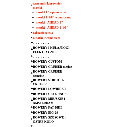
wsporniki kierownicy -
mostki
--
mostki 1" wpuszczane
--
mostki 1-1/8" wpuszczane
--
mostki - AHEAD 1"
--
mostki - AHEAD 1-1/8"
zabezpieczenia
zębatki i wolnobiegi
. . . . . . . . . .
ROWERY I HULAJNOGI
ELEKTRYCZNE
. . . . . . . . . .
ROWERY CUSTOM
ROWERY CRUISER męskie
ROWERY CRUISER
damskie
ROWERY STRETCH-
CRUISER
ROWERY LOWRIDER
ROWERY CAFE RACER
ROWERY MIEJSKIE i
AMSTERDAM
ROWERY FAT BIKE
ROWERY BIG 29
ROWERY SZOSOWE i
OSTRE KOŁO
. . . . . . . . . .