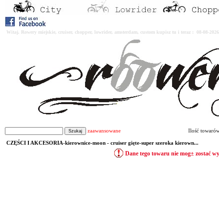
Witaj. Rowery miejskie, cruiser, chopper, lowrider, amsterdam, custom kupisz tu i teraz : 08-08-2
zaawansowane
Ilość towaró
CZĘŚCI I AKCESORIA-kierownice-moon - cruiser gięte-super szeroka kierown...
Dane tego towaru nie mog± zostać w