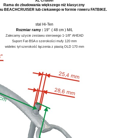
XL Cruiser
Rama do zbudowania większego niż klasyczny
pu BEACHCRUISER lub ciekawego w formie roweru FATBIKE.
stal Hi-Ten
Rozmiar ramy :
19" ( 48 cm ) M/L
Zalecamy użycie zestawu sterowego
1-1/8"
AHEAD
Suport Fat-BSA o szerokości mufy 120 mm
widelec tył szerokość łączenia z piastą OLD 170 mm