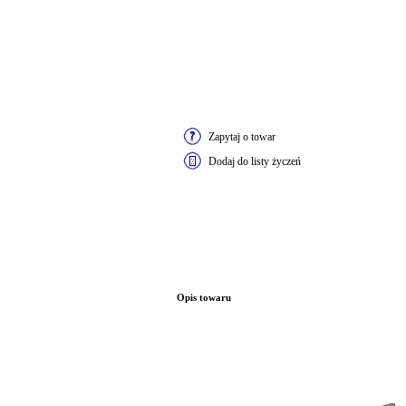
Zapytaj o towar
Dodaj do listy życzeń
Opis towaru