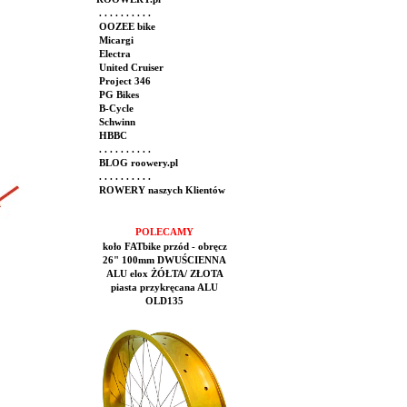
. . . . . . . . . .
OOZEE bike
Micargi
Electra
United Cruiser
Project 346
PG Bikes
B-Cycle
Schwinn
HBBC
. . . . . . . . . .
BLOG roowery.pl
. . . . . . . . . .
ROWERY naszych Klientów
POLECAMY
koło FATbike przód - obręcz
26" 100mm DWUŚCIENNA
ALU elox ŻÓŁTA/ ZŁOTA
piasta przykręcana ALU
OLD135