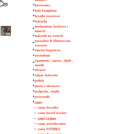
kierownice
koła kompletne
liczniki rowerowe
łańcuchy
mechanizmy korbowe i
suporty
nakretki na wentyle
narzędzia & klimatyczny
warsztat
osprzęt bagażowy
oświetlenie
ogumienie - opony , dętki ,
opaski
obręcze
osłony łańcucha
pedały
piasty i akcesoria
podpórki , stopki
przerzutki
ramy
--
ramy lowrider
--
ramy board tracker
--
ramy cruiser
--
ramy stretchcruiser
--
ramy FATBIKE