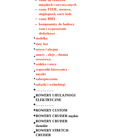
--
ramy do rowerów
miejskich i turystycznych
--
ramy FIXIE, szosowe,
singlespeed, ostre koło
--
ramy BMX
--
komponenty do budowy
ram i wyposażenie
dodatkowe
siodełka
sissy bar
sztyce i obejmy
smary , oleje , chemia
rowerowa
widelce i stery
wsporniki kierownicy -
mostki
zabezpieczenia
zębatki i wolnobiegi
. . . . . . . . . .
ROWERY I HULAJNOGI
ELEKTRYCZNE
. . . . . . . . . .
ROWERY CUSTOM
ROWERY CRUISER męskie
ROWERY CRUISER
damskie
ROWERY STRETCH-
CRUISER