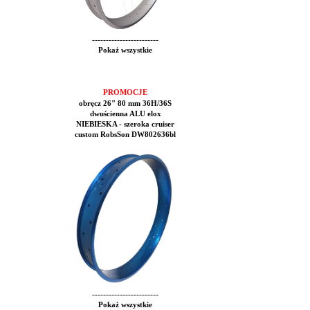
------------------------
Pokaż wszystkie
PROMOCJE
obręcz 26" 80 mm 36H/36S
dwuścienna ALU elox
NIEBIESKA - szeroka cruiser
custom RobsSon DW802636bl
------------------------
Pokaż wszystkie