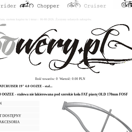
erdam, custom kupisz tu i teraz : 06-08-2026. Życzymy udanych zakupów.
Ilość towarów: 0 Wartość: 0.00 PLN
TCRUISER 19" 4.0 OOZEE - stal...
OOZEE - stalowa nie lakierowana pod szerokie koła FAT piastę OLD 170mm FOSF
LN
T DOSTĘPNY
I AKCESORIA