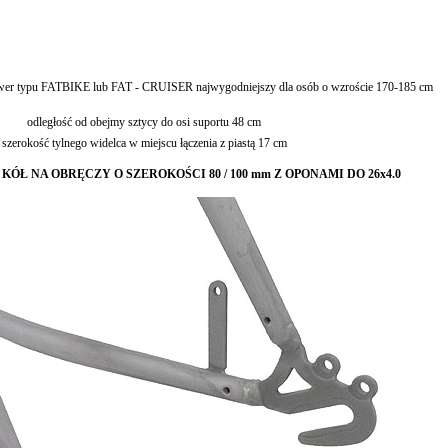
wer typu FATBIKE lub FAT - CRUISER najwygodniejszy dla osób o wzroście 170-185 cm
odległość od obejmy sztycy do osi suportu 48 cm
szerokość tylnego widelca w miejscu łączenia z piastą 17 cm
ÓŁ NA OBRĘCZY O SZEROKOŚCI 80 / 100 mm Z OPONAMI DO 26x4.0