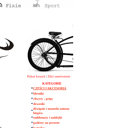
Pokaż koszyk
|
Złóż zamówienie
KATEGORIE
CZĘŚCI I AKCESORIA
błotniki
chwyty , gripy
dzwonki
dźwignie i manetki zmiany
biegów
emblematy i naklejki
gadżety na prezent
hamulce