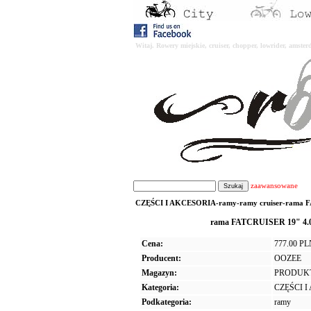
Witaj. Rowery miejskie, cruiser, chopper, lowrider, amst
zaawansowane
CZĘŚCI I AKCESORIA-ramy-ramy cruiser-rama FA
rama FATCRUISER 19" 4.0 
Cena:
777.00 P
Producent:
OOZEE
Magazyn:
PRODUK
Kategoria:
CZĘŚCI 
Podkategoria:
ramy