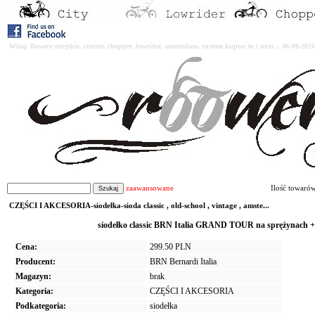
Witaj. Rowery miejskie, cruiser, chopper, lowrider, amsterdam, custom kupisz tu i teraz : 06-08-2
zaawansowane
Ilość towaró
CZĘŚCI I AKCESORIA-siodełka-sioda classic , old-school , vintage , amste...
siodełko classic BRN Italia GRAND TOUR na sprężynach 
Cena:
299.50 PLN
Producent:
BRN Bernardi Italia
Magazyn:
brak
Kategoria:
CZĘŚCI I AKCESORIA
Podkategoria:
siodełka