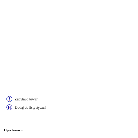
Zapytaj o towar
Dodaj do listy życzeń
Opis towaru