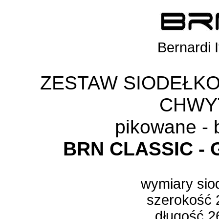
Bernardi I
ZESTAW SIODEŁK
CHWY
pikowane -
BRN CLASSIC
-
wymiary sio
szerokość 
długość 2