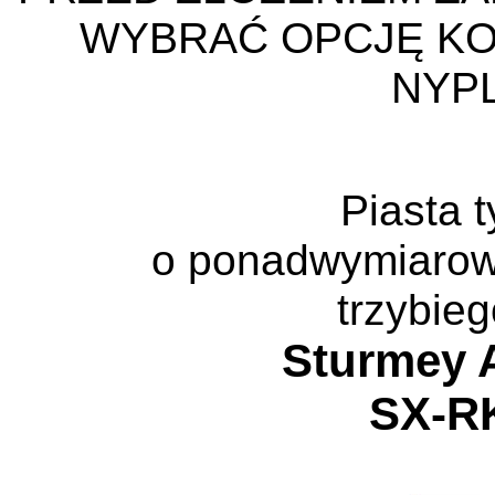
WYBRAĆ OPCJĘ KO
NYPL
Piasta t
o ponadwymiarow
trzybie
Sturmey 
SX-R