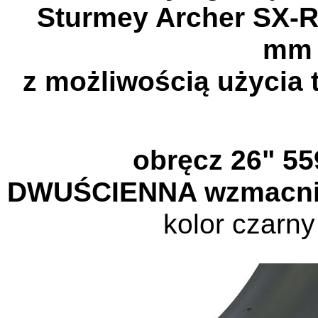
Sturmey Archer SX-R
m
z możliwością użycia
obręcz 26" 55
DWUŚCIENNA wzmacnia
kolor czarn