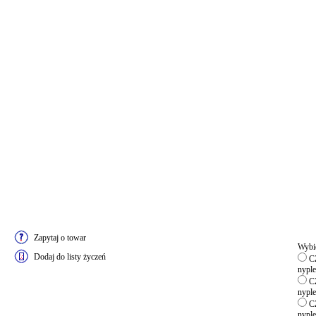
Zapytaj o towar
Wybie
Dodaj do listy życzeń
CZ
nyple
CZ
nyple
CZ
nyple