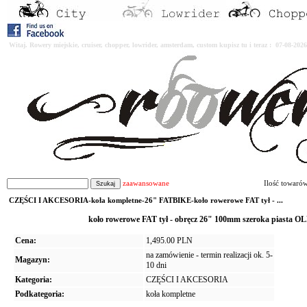
Witaj. Rowery miejskie, cruiser, chopper, lowrider, amsterdam, custom kupisz tu i teraz : 07-08-2
zaawansowane
Ilość towaró
CZĘŚCI I AKCESORIA-koła kompletne-26" FATBIKE-koło rowerowe FAT tył - ...
koło rowerowe FAT tył - obręcz 26" 100mm szeroka piasta
Cena:
1,495.00 PLN
na zamówienie - termin realizacji ok. 5-
Magazyn:
10 dni
Kategoria:
CZĘŚCI I AKCESORIA
Podkategoria:
koła kompletne