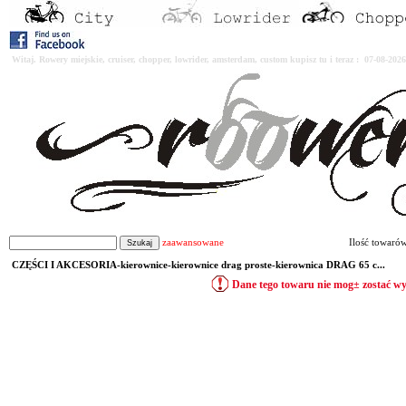
Witaj. Rowery miejskie, cruiser, chopper, lowrider, amsterdam, custom kupisz tu i teraz : 07-08-2
zaawansowane
Ilość towaró
CZĘŚCI I AKCESORIA-kierownice-kierownice drag proste-kierownica DRAG 65 c...
Dane tego towaru nie mog± zostać w