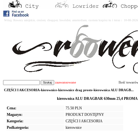
Witaj. Rowery miejskie, cruiser, chopper, lowrider, amsterdam, custom kupisz tu i teraz : 10-08-2
zaawansowane
Ilość towaró
CZĘŚCI I AKCESORIA-kierownice-kierownice drag proste-kierownica ALU DRAGB...
kierownica ALU DRAGBAR 630mm 25,4 PROMAX - 
Cena:
75.50 PLN
Magazyn:
PRODUKT DOSTĘPNY
Kategoria:
CZĘŚCI I AKCESORIA
Podkategoria:
kierownice