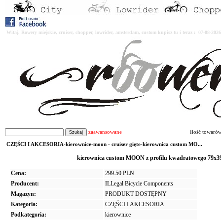
Witaj. Rowery miejskie, cruiser, chopper, lowrider, amsterdam, custom kupisz tu i teraz : 07-08-2
zaawansowane
Ilość towaró
CZĘŚCI I AKCESORIA-kierownice-moon - cruiser gięte-kierownica custom MO...
kierownica custom MOON z profilu kwadratowego 79x3
Cena:
299.50 PLN
Producent:
ILLegal Bicycle Components
Magazyn:
PRODUKT DOSTĘPNY
Kategoria:
CZĘŚCI I AKCESORIA
Podkategoria:
kierownice