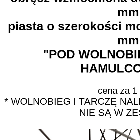
mm
piasta o szerokości 
mm
"POD WOLNOBIE
HAMULCO
cena za 1
* WOLNOBIEG I TARCZĘ NA
NIE SĄ W Z