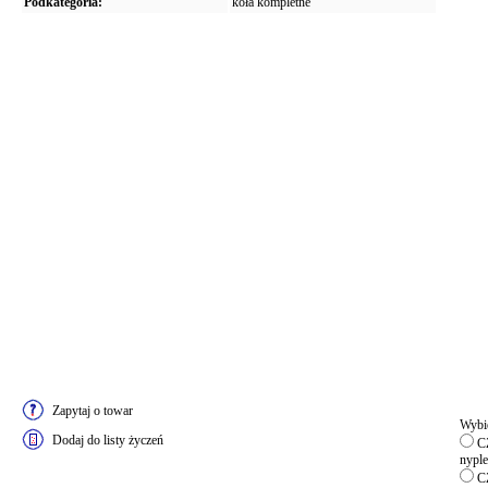
Podkategoria:
koła kompletne
Zapytaj o towar
Wybie
Dodaj do listy życzeń
CZ
nyple
CZ