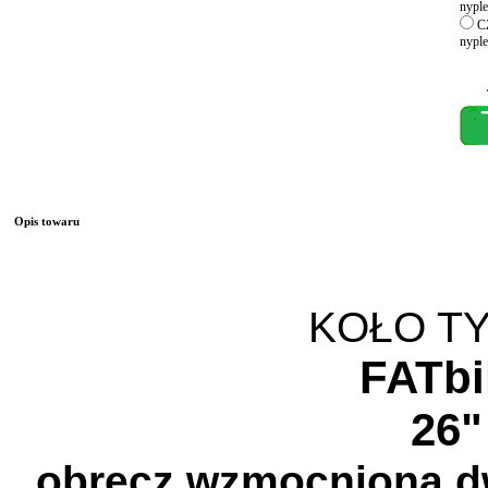
nyple
CZ
nyple
Opis towaru
KOŁO T
FATbi
26"
obręcz wzmocniona d