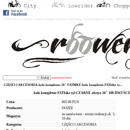
Witaj. Rowery miejskie, cruiser, chopper, lowrider, amsterdam, custom kupisz tu i teraz : 09-08-2
zaawansowane
Ilość towaró
CZĘŚCI I AKCESORIA-koła kompletne-26" FATBIKE-koło kompletne FATbike ty...
koło kompletne FATbike tył CZARNE obręcz 26" 100 DWUŚCIE
Cena:
665.00 PLN
Producent:
OOZEE
na zamówienie - termin realizacji ok. 5-
Magazyn:
10 dni
Kategoria:
CZĘŚCI I AKCESORIA