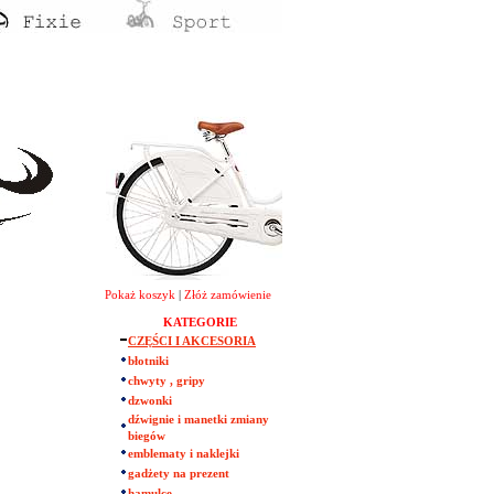
Pokaż koszyk
|
Złóż zamówienie
KATEGORIE
CZĘŚCI I AKCESORIA
błotniki
chwyty , gripy
dzwonki
dźwignie i manetki zmiany
biegów
emblematy i naklejki
gadżety na prezent
hamulce