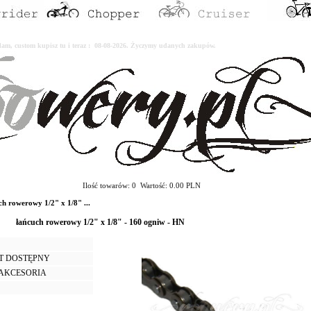
erdam, custom kupisz tu i teraz : 08-08-2026. Życzymy udanych zakupów.
Ilość towarów: 0 Wartość: 0.00 PLN
 rowerowy 1/2" x 1/8" ...
łańcuch rowerowy 1/2" x 1/8" - 160 ogniw - HN
T DOSTĘPNY
I AKCESORIA