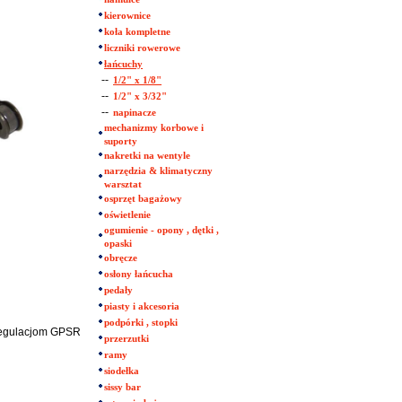
kierownice
koła kompletne
liczniki rowerowe
łańcuchy
--
1/2" x 1/8"
--
1/2" x 3/32"
--
napinacze
mechanizmy korbowe i
suporty
nakretki na wentyle
narzędzia & klimatyczny
warsztat
osprzęt bagażowy
oświetlenie
ogumienie - opony , dętki ,
opaski
obręcze
osłony łańcucha
pedały
piasty i akcesoria
podpórki , stopki
 regulacjom GPSR
przerzutki
ramy
siodełka
sissy bar