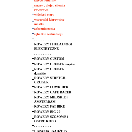
sztyce i obejmy
smary , oleje , chemia
rowerowa
widelce i stery
wsporniki kierownicy -
mostki
zabezpieczenia
zębatki i wolnobiegi
. . . . . . . . . .
ROWERY I HULAJNOGI
ELEKTRYCZNE
. . . . . . . . . .
ROWERY CUSTOM
ROWERY CRUISER męskie
ROWERY CRUISER
damskie
ROWERY STRETCH-
CRUISER
ROWERY LOWRIDER
ROWERY CAFE RACER
ROWERY MIEJSKIE i
AMSTERDAM
ROWERY FAT BIKE
ROWERY BIG 29
ROWERY SZOSOWE i
OSTRE KOŁO
. . . . . . . . . .
UBRANIA , GADŻETY