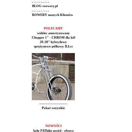
. . . . . . . . . .
BLOG roowery.pl
. . . . . . . . . .
ROWERY naszych Klientów
POLECAMY
widelec amortyzowany
Chopper 1" - CHROM dla kół
20-28" hybrydowy
sprężynowo-półkowy ILLcc
------------------------
Pokaż wszystkie
NOWOŚCI
koło FATbike przód - obręcz