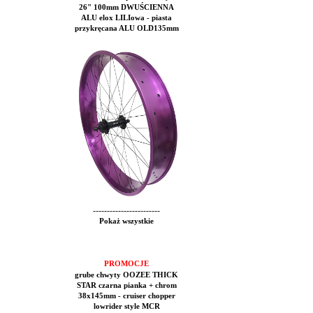
26" 100mm DWUŚCIENNA
ALU elox LILIowa - piasta
przykręcana ALU OLD135mm
------------------------
Pokaż wszystkie
PROMOCJE
grube chwyty OOZEE THICK
STAR czarna pianka + chrom
38x145mm - cruiser chopper
lowrider style MCR