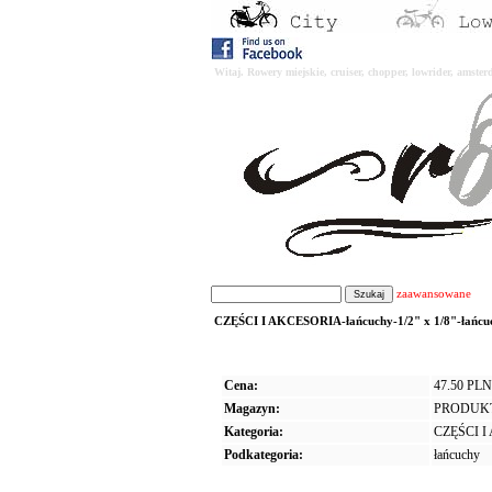
Witaj. Rowery miejskie, cruiser, chopper, lowrider, amst
zaawansowane
CZĘŚCI I AKCESORIA-łańcuchy-1/2" x 1/8"-łańcuch
Cena:
47.50 PLN
Magazyn:
PRODUK
Kategoria:
CZĘŚCI 
Podkategoria:
łańcuchy