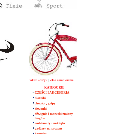
Pokaż koszyk
|
Złóż zamówienie
KATEGORIE
CZĘŚCI I AKCESORIA
błotniki
chwyty , gripy
dzwonki
dźwignie i manetki zmiany
biegów
emblematy i naklejki
gadżety na prezent
hamulce