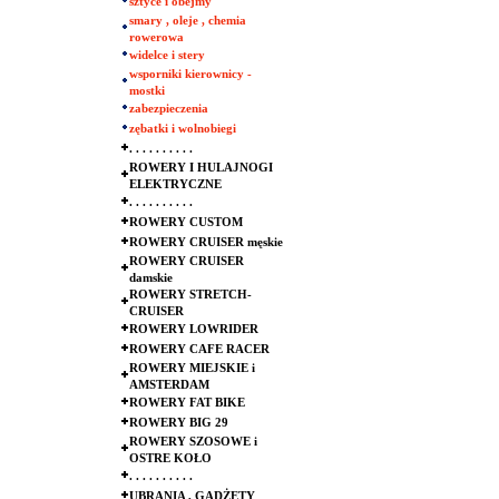
sztyce i obejmy
smary , oleje , chemia
rowerowa
widelce i stery
wsporniki kierownicy -
mostki
zabezpieczenia
zębatki i wolnobiegi
. . . . . . . . . .
ROWERY I HULAJNOGI
ELEKTRYCZNE
. . . . . . . . . .
ROWERY CUSTOM
ROWERY CRUISER męskie
ROWERY CRUISER
damskie
ROWERY STRETCH-
CRUISER
ROWERY LOWRIDER
ROWERY CAFE RACER
ROWERY MIEJSKIE i
AMSTERDAM
ROWERY FAT BIKE
ROWERY BIG 29
ROWERY SZOSOWE i
OSTRE KOŁO
. . . . . . . . . .
UBRANIA , GADŻETY