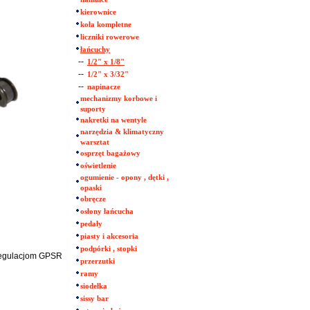
kierownice
koła kompletne
liczniki rowerowe
łańcuchy
--
1/2" x 1/8"
--
1/2" x 3/32"
--
napinacze
mechanizmy korbowe i
suporty
nakretki na wentyle
narzędzia & klimatyczny
warsztat
osprzęt bagażowy
oświetlenie
ogumienie - opony , dętki ,
opaski
obręcze
osłony łańcucha
pedały
piasty i akcesoria
podpórki , stopki
 regulacjom GPSR
przerzutki
ramy
siodełka
sissy bar