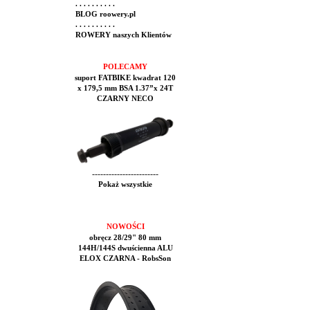
. . . . . . . . . .
BLOG roowery.pl
. . . . . . . . . .
ROWERY naszych Klientów
POLECAMY
suport FATBIKE kwadrat 120
x 179,5 mm BSA 1.37”x 24T
CZARNY NECO
------------------------
Pokaż wszystkie
NOWOŚCI
obręcz 28/29" 80 mm
144H/144S dwuścienna ALU
ELOX CZARNA - RobsSon