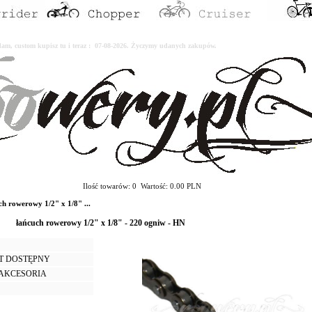
erdam, custom kupisz tu i teraz : 07-08-2026. Życzymy udanych zakupów.
Ilość towarów: 0 Wartość: 0.00 PLN
 rowerowy 1/2" x 1/8" ...
łańcuch rowerowy 1/2" x 1/8" - 220 ogniw - HN
T DOSTĘPNY
I AKCESORIA