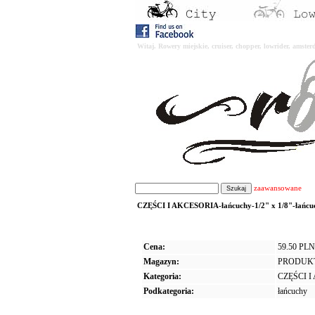
Witaj. Rowery miejskie, cruiser, chopper, lowrider, amst
zaawansowane
CZĘŚCI I AKCESORIA-łańcuchy-1/2" x 1/8"-łańcuch
Cena:
59.50 PLN
Magazyn:
PRODUK
Kategoria:
CZĘŚCI 
Podkategoria:
łańcuchy