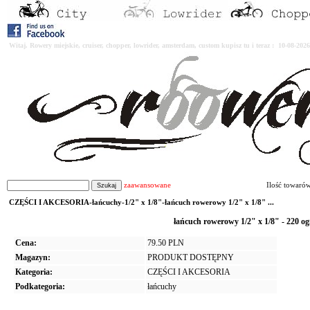
Witaj. Rowery miejskie, cruiser, chopper, lowrider, amsterdam, custom kupisz tu i teraz : 10-08-2
zaawansowane
Ilość towaró
CZĘŚCI I AKCESORIA-łańcuchy-1/2" x 1/8"-łańcuch rowerowy 1/2" x 1/8" ...
łańcuch rowerowy 1/2" x 1/8" - 220
Cena:
79.50 PLN
Magazyn:
PRODUKT DOSTĘPNY
Kategoria:
CZĘŚCI I AKCESORIA
Podkategoria:
łańcuchy