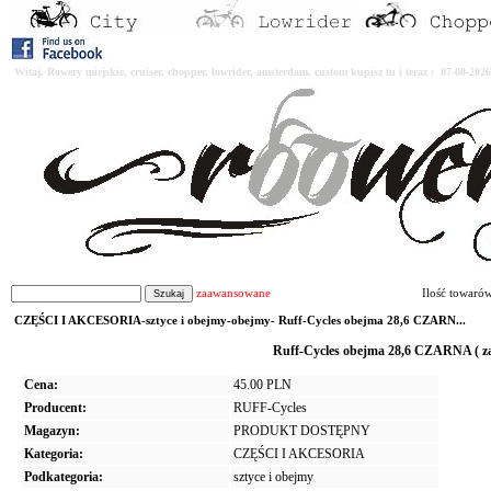
Witaj. Rowery miejskie, cruiser, chopper, lowrider, amsterdam, custom kupisz tu i teraz : 07-08-2
zaawansowane
Ilość towaró
CZĘŚCI I AKCESORIA-sztyce i obejmy-obejmy- Ruff-Cycles obejma 28,6 CZARN...
Ruff-Cycles obejma 28,6 CZARNA ( zac
Cena:
45.00 PLN
Producent:
RUFF-Cycles
Magazyn:
PRODUKT DOSTĘPNY
Kategoria:
CZĘŚCI I AKCESORIA
Podkategoria:
sztyce i obejmy