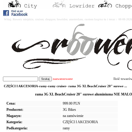
Witaj. Rowery miejskie, cruiser, chopper, lowrider, amsterdam, custom kupisz tu i teraz : 08-08-2
zaawansowane
Ilość towaró
CZĘŚCI I AKCESORIA-ramy-ramy cruiser- rama 3G XL BeachCruiser 20" surowe ...
rama 3G XL BeachCruiser 20" surowe aluminiuma NIE MALOW
Cena:
999.00 PLN
Producent:
3G Bikes
Magazyn:
na zamówienie
Kategoria:
CZĘŚCI I AKCESORIA
Podkategoria:
ramy