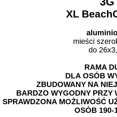
3G
XL BeachC
alumini
mieści szero
do 26x3
RAMA D
DLA OSÓB W
ZBUDOWANY NA NIEJ
BARDZO WYGODNY PRZY W
SPRAWDZONA MOŻLIWOŚĆ U
OSÓB 190-