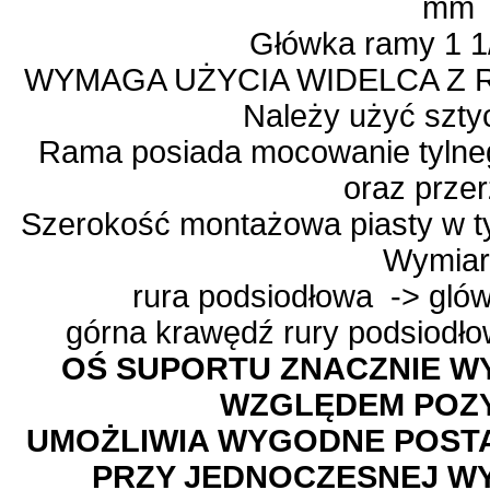
mm
Główka ramy 1 1
WYMAGA UŻYCIA WIDELCA Z 
Należy użyć szt
Rama posiada mocowanie tylne
oraz przer
Szerokość montażowa piasty w 
Wymiar
rura podsiodłowa -> gló
górna krawędź rury podsiodło
OŚ SUPORTU ZNACZNIE W
WZGLĘDEM POZY
UMOŻLIWIA WYGODNE POSTAW
PRZY JEDNOCZESNEJ WY