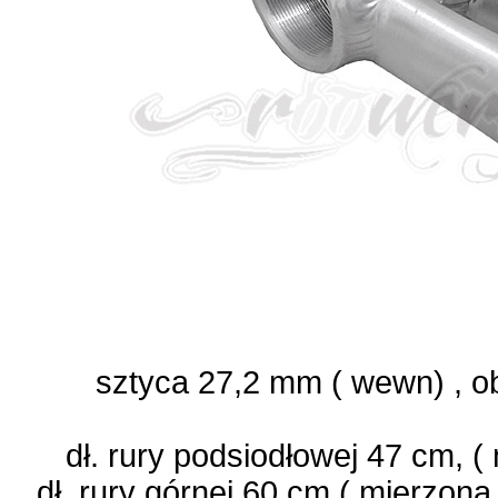
sztyca 27,2 mm ( wewn) , 
dł. rury podsiodłowej 47 cm, (
dł. rury górnej 60 cm ( mierzona 