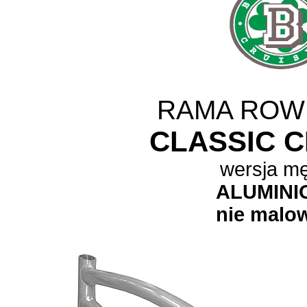
RAMA RO
CLASSIC 
wersja m
ALUMINI
nie malo