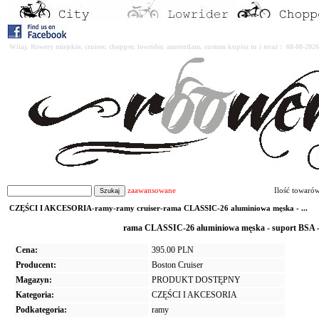
Witaj. Rowery miejskie, cruiser, chopper, lowrider, amsterdam, custom kupisz tu i teraz : 08-08-2
zaawansowane
Ilość towaró
CZĘŚCI I AKCESORIA-ramy-ramy cruiser-rama CLASSIC-26 aluminiowa męska - ...
rama CLASSIC-26 aluminiowa męska - suport BSA -
Cena:
395.00 PLN
Producent:
Boston Cruiser
Magazyn:
PRODUKT DOSTĘPNY
Kategoria:
CZĘŚCI I AKCESORIA
Podkategoria:
ramy