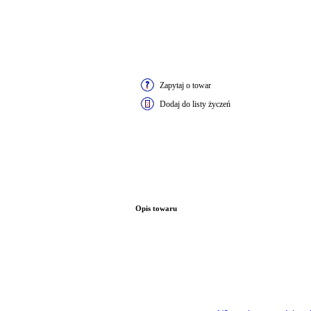
Zapytaj o towar
Dodaj do listy życzeń
Opis towaru