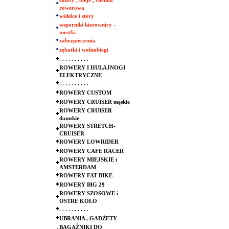
smary , oleje , chemia
rowerowa
widelce i stery
wsporniki kierownicy -
mostki
zabezpieczenia
zębatki i wolnobiegi
. . . . . . . . . .
ROWERY I HULAJNOGI
ELEKTRYCZNE
. . . . . . . . . .
ROWERY CUSTOM
ROWERY CRUISER męskie
ROWERY CRUISER
damskie
ROWERY STRETCH-
CRUISER
ROWERY LOWRIDER
ROWERY CAFE RACER
ROWERY MIEJSKIE i
AMSTERDAM
ROWERY FAT BIKE
ROWERY BIG 29
ROWERY SZOSOWE i
OSTRE KOŁO
. . . . . . . . . .
UBRANIA , GADŻETY
BAGAŻNIKI DO