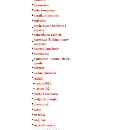
kierownice
koła kompletne
liczniki rowerowe
łańcuchy
mechanizmy korbowe i
suporty
nakretki na wentyle
narzędzia & klimatyczny
warsztat
osprzęt bagażowy
oświetlenie
ogumienie - opony , dętki ,
opaski
obręcze
osłony łańcucha
pedały
--
gwint 9/16
--
gwint 1/2
piasty i akcesoria
podpórki , stopki
przerzutki
ramy
siodełka
sissy bar
sztyce i obejmy