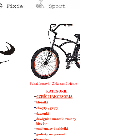
Pokaż koszyk
|
Złóż zamówienie
KATEGORIE
CZĘŚCI I AKCESORIA
błotniki
chwyty , gripy
dzwonki
dźwignie i manetki zmiany
biegów
emblematy i naklejki
gadżety na prezent
hamulce