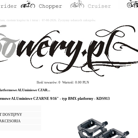
erdam, custom kupisz tu i teraz : 07-08-2026. Życzymy udanych zakupów.
Ilość towarów: 0 Wartość: 0.00 PLN
latformowe ALUminiowe CZAR...
formowe ALUminiowe CZARNE 9/16" - typ BMX platformy - KDS913
T DOSTĘPNY
I AKCESORIA