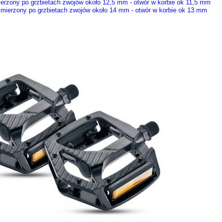
mierzony po grzbietach zwojów około 12,5 mm - otwór w korbie ok 11,5 mm
e mierzony po grzbietach zwojów około 14 mm - otwór w korbie ok 13 mm