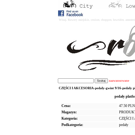
Witaj. Rowery miejskie, cruiser, chopper, lowrider, amst
zaawansowane
CZĘŚCI I AKCESORIA-pedały-gwint 9/16-pedały p
pedały plat
Cena:
47.50 PLN
Magazyn:
PRODUK
Kategoria:
CZĘŚCI 
Podkategoria:
pedały