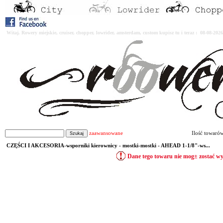
Witaj. Rowery miejskie, cruiser, chopper, lowrider, amsterdam, custom kupisz tu i teraz : 08-08-2
zaawansowane
Ilość towaró
CZĘŚCI I AKCESORIA-wsporniki kierownicy - mostki-mostki - AHEAD 1-1/8"-ws...
Dane tego towaru nie mog± zostać w