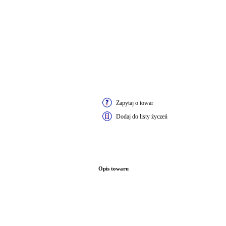
Zapytaj o towar
Dodaj do listy życzeń
Opis towaru