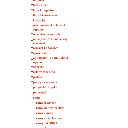
kierownice
koła kompletne
liczniki rowerowe
łańcuchy
mechanizmy korbowe i
suporty
nakretki na wentyle
narzędzia & klimatyczny
warsztat
osprzęt bagażowy
oświetlenie
ogumienie - opony , dętki ,
opaski
obręcze
osłony łańcucha
pedały
piasty i akcesoria
podpórki , stopki
przerzutki
ramy
--
ramy lowrider
--
ramy board tracker
--
ramy cruiser
--
ramy stretchcruiser
--
ramy FATBIKE