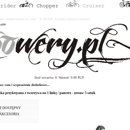
erdam, custom kupisz tu i teraz : 07-08-2026. Życzymy udanych zakupów.
Ilość towarów: 0 Wartość: 0.00 PLN
ram i wyposażenie dodatkowe...
otka przykręcana z tworzywa na 1 linkę / pancerz - zestaw 5 sztuk
T DOSTĘPNY
I AKCESORIA