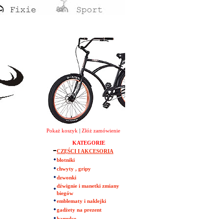
Pokaż koszyk
|
Złóż zamówienie
KATEGORIE
CZĘŚCI I AKCESORIA
błotniki
chwyty , gripy
dzwonki
dźwignie i manetki zmiany
biegów
emblematy i naklejki
gadżety na prezent
hamulce