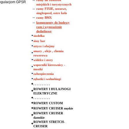
--
ramy do rowerów
 regulacjom GPSR
miejskich i turystycznych
--
ramy FIXIE, szosowe,
singlespeed, ostre koło
--
ramy BMX
--
komponenty do budowy
ram i wyposażenie
dodatkowe
siodełka
sissy bar
sztyce i obejmy
smary , oleje , chemia
rowerowa
widelce i stery
wsporniki kierownicy -
mostki
zabezpieczenia
zębatki i wolnobiegi
. . . . . . . . . .
ROWERY I HULAJNOGI
ELEKTRYCZNE
. . . . . . . . . .
ROWERY CUSTOM
ROWERY CRUISER męskie
ROWERY CRUISER
damskie
ROWERY STRETCH-
CRUISER