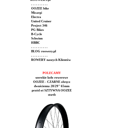
. . . . . . . . . .
OOZEE bike
Micargi
Electra
United Cruiser
Project 346
PG Bikes
B-Cycle
Schwinn
HBBC
. . . . . . . . . .
BLOG roowery.pl
. . . . . . . . . .
ROWERY naszych Klientów
POLECAMY
szerokie koło rowerowe
OOZEE - CZARNE obręcz
dwuścienna 28/29" 65mm
przód oś SZTYWNA OOZEE
stsrtb