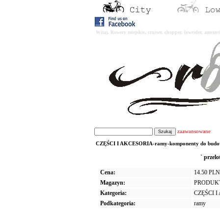
Witaj. Rowery miejskie, cruiser, chopper, lowrider, amst
zaawansowane
CZĘŚCI I AKCESORIA-ramy-komponenty do budowy 
` przel
Cena:
14.50 PLN
Magazyn:
PRODUK
Kategoria:
CZĘŚCI 
Podkategoria:
ramy