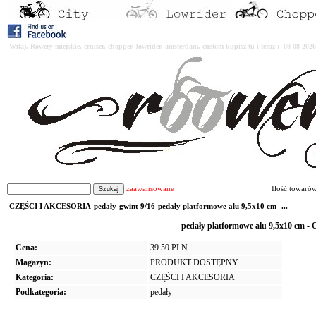
Witaj. Rowery miejskie, cruiser, chopper, lowrider, amsterdam, custom kupisz tu i teraz : 08-08-2
zaawansowane
Ilość towaró
CZĘŚCI I AKCESORIA-pedały-gwint 9/16-pedały platformowe alu 9,5x10 cm -...
pedały platformowe alu 9,5x10 cm -
Cena:
39.50 PLN
Magazyn:
PRODUKT DOSTĘPNY
Kategoria:
CZĘŚCI I AKCESORIA
Podkategoria:
pedały