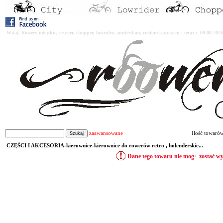
Witaj. Rowery miejskie, cruiser, chopper, lowrider, amsterdam, custom kupisz tu i teraz : 09-08-2
zaawansowane
Ilość towaró
CZĘŚCI I AKCESORIA-kierownice-kierownice do rowerów retro , holenderskic...
Dane tego towaru nie mog± zostać w