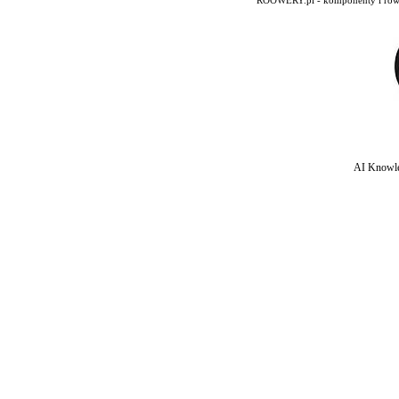
ROOWERY.pl - komponenty i rowery
AI Knowle