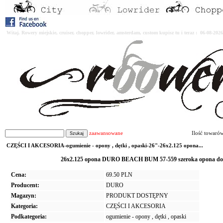
Witaj. Rowery miejskie, cruiser, chopper, lowrider, amsterdam, custom kupisz tu i teraz : 06-08-2
zaawansowane
Ilość towaró
CZĘŚCI I AKCESORIA-ogumienie - opony , dętki , opaski-26"-26x2.125 opona...
26x2.125 opona DURO BEACH BUM 57-559 szeroka opona do r
Cena:
69.50 PLN
Producent:
DURO
Magazyn:
PRODUKT DOSTĘPNY
Kategoria:
CZĘŚCI I AKCESORIA
Podkategoria:
ogumienie - opony , dętki , opaski